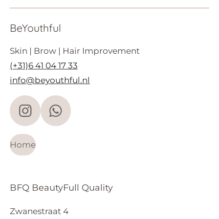
BeYouthful
Skin | Brow | Hair Improvement
(+31)6 41 04 17 33
info@beyouthful.nl
I
W
n
h
s
a
Home
t
t
a
s
BFQ BeautyFull Quality
g
A
r
p
Zwanestraat 4