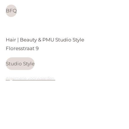
a
p
m
BFQ
Hair | Beauty & PMU Studio Style
Floresstraat 9
Studio Style
Algemene voorwaarden
Levering&Retourbeleid
Privacy statement