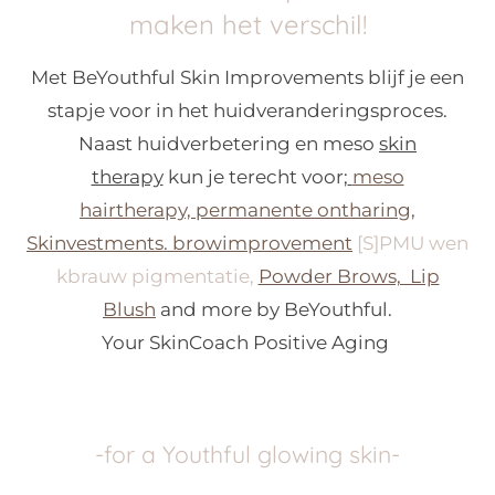
maken het verschil!
Met BeYouthful Skin Improvements blijf je een
stapje voor in het huidveranderingsproces.
Naast huidverbetering en meso
skin
therapy
kun je terecht voor;
meso
hairtherapy,
permanente ontharing,
Skinvestments. browimprovement
[S]PMU wen
kbrauw pigmentatie,
Powder Brows, Lip
Blush
and more by BeYouthful.
Your SkinCoach Positive Aging
-for a Youthful glowing skin-