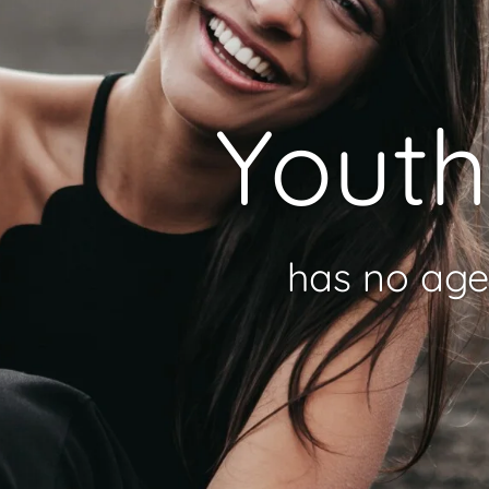
Youth
has no age