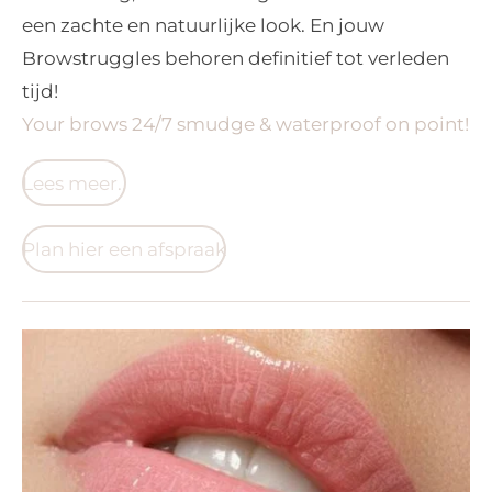
een zachte en natuurlijke look. En jouw
Browstruggles behoren definitief tot verleden
tijd!
Your brows 24/7 smudge & waterproof on point!
Lees meer..
Plan hier een afspraak