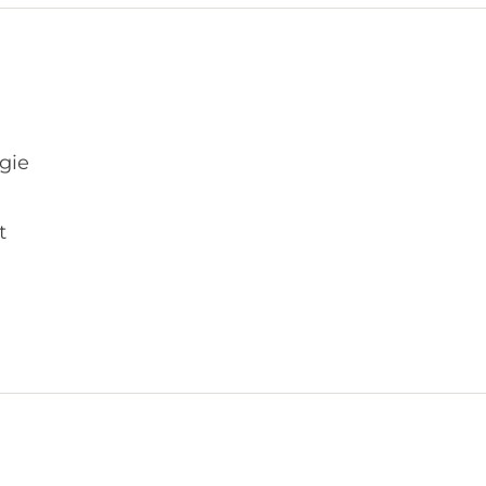
gie
it