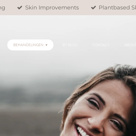
ng
Skin Improvements
Plantbased S
BEHANDELINGEN
BY BLOG
CONTACT
ABOU