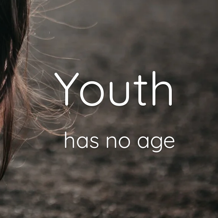
Youth
has no age