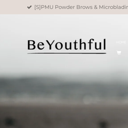
[S]PMU Powder Brows & Microbladi
Ga
direct
naar
de
HOME
hoofdinhoud