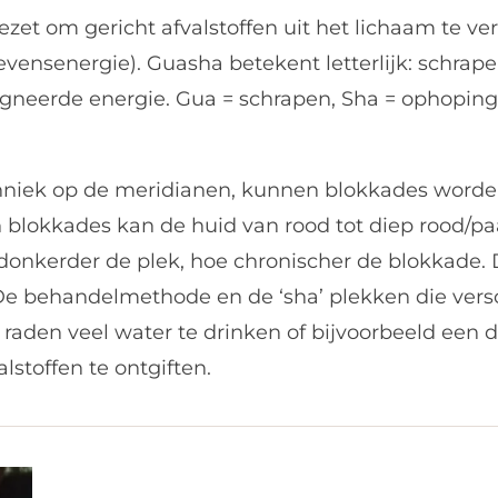
et om gericht afvalstoffen uit het lichaam te ver
evensenergie).
Guasha betekent letterlijk: schrap
agneerde energie. Gua = schrapen, Sha = ophoping
iek op de meridianen, kunnen blokkades worden 
 blokkades kan de huid van rood tot diep rood/paar
e donkerder de plek, hoe chronischer de blokkade
 De behandelmethode en de ‘sha’ plekken die versc
te raden veel water te drinken of bijvoorbeeld een
lstoffen te ontgiften.