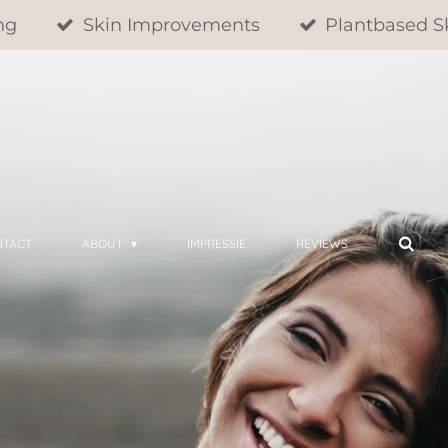
ng
Skin Improvements
Plantbased S
NTACT
ABOUT
IMPRESSIE
REVIEWS