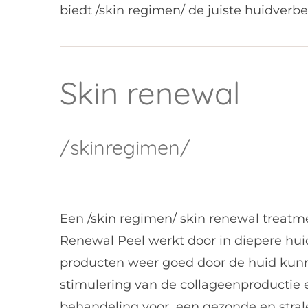
biedt /skin regimen/ de juiste huidver
Skin renewal
/skinregimen/
Een /skin regimen/ skin renewal treatme
Renewal Peel werkt door in diepere huid
producten weer goed door de huid kun
stimulering van de collageenproductie e
behandeling voor een gezonde en stral