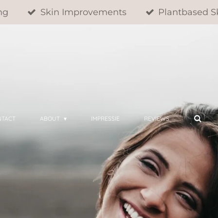
ng
Skin Improvements
Plantbased S
NTACT
ABOUT
IMPRESSIE
REVIEWS