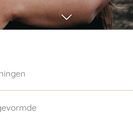
oningen
gevormde