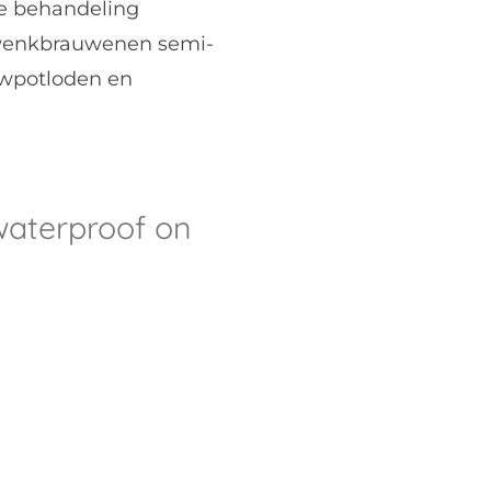
e behandeling
 wenkbrauwenen semi-
wpotloden en
aterproof on