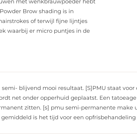
brauwen met wenkbrauwpoeder hebt
. Powder
Brow shading is in
hairstrokes of terwijl fijne lijntjes
 waarbij er micro puntjes in de
 semi- blijvend mooi resultaat.
[S]PMU staat voor
rdt net onder opperhuid geplaatst.
Een tatoeage
rmanent zitten.
[s] pmu semi-permanente make up 
ar gemiddeld is het tijd voor een opfrisbehandeling