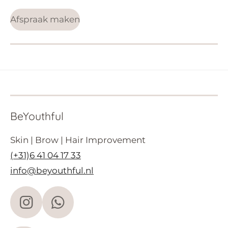
Afspraak maken
BeYouthful
Skin | Brow | Hair Improvement
(+31)6 41 04 17 33
info@beyouthful.nl
I
W
n
h