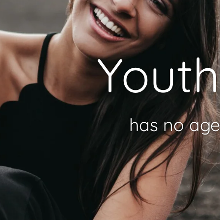
Youth
has no age