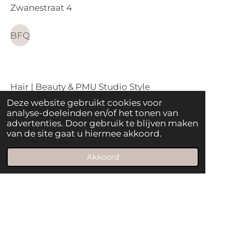
r
p
Zwanestraat 4
a
p
m
BFQ
Hair | Beauty & PMU Studio Style
Floresstraat 9
Deze website gebruikt cookies voor
analyse-doeleinden en/of het tonen van
advertenties. Door gebruik te blijven maken
Studio Style
van de site gaat u hiermee akkoord.
Algemene voorwaarden
Akkoord
Levering&Retourbeleid
Privacy statement