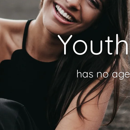
Youth
has no age