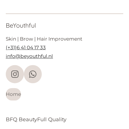
BeYouthful
Skin | Brow | Hair Improvement
(+31)6 41 04 17 33
info@beyouthful.nl
I
W
n
h
s
a
Home
t
t
a
s
BFQ BeautyFull Quality
g
A