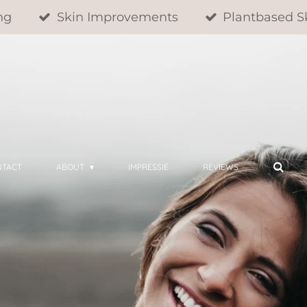
ng
Skin Improvements
Plantbased S
NTACT
ABOUT
IMPRESSIE
REVIEWS