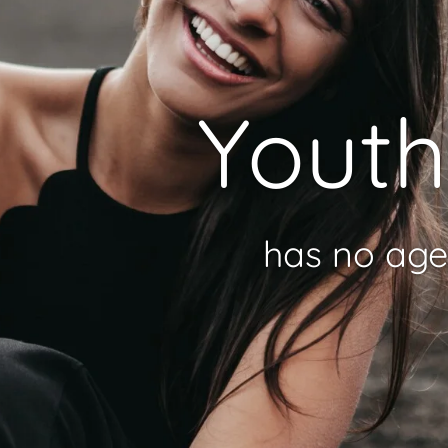
Youth
has no age