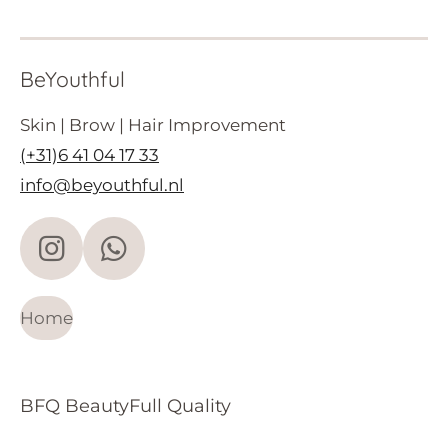
BeYouthful
Skin | Brow | Hair Improvement
(+31)6 41 04 17 33
info@beyouthful.nl
I
W
n
h
s
a
Home
t
t
a
s
BFQ BeautyFull Quality
g
A
r
p