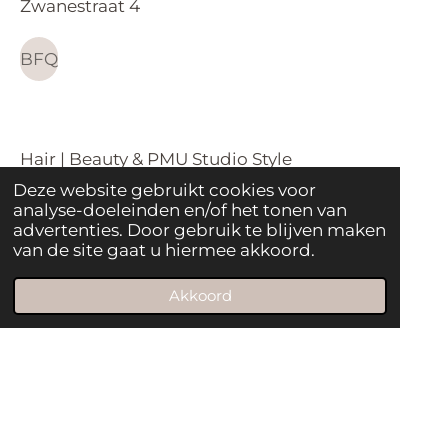
Zwanestraat 4
a
p
m
BFQ
Hair | Beauty & PMU Studio Style
Floresstraat 9
Deze website gebruikt cookies voor
analyse-doeleinden en/of het tonen van
advertenties. Door gebruik te blijven maken
Studio Style
van de site gaat u hiermee akkoord.
Algemene voorwaarden
Akkoord
Levering&Retourbeleid
Privacy statement